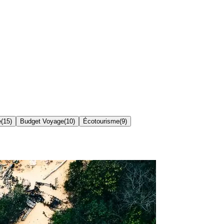
e
(
15
)
Budget Voyage
(
10
)
Écotourisme
(
9
)