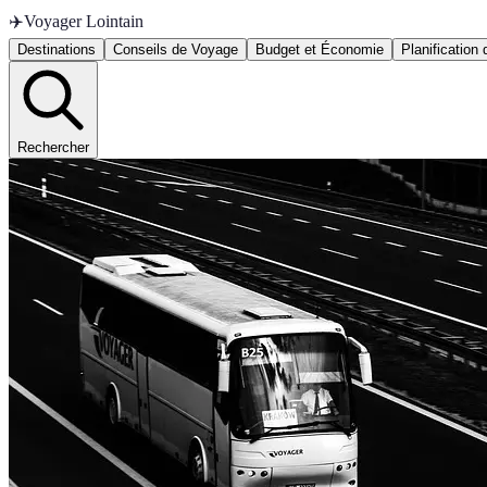
✈️
Voyager Lointain
Destinations
Conseils de Voyage
Budget et Économie
Planification
Rechercher