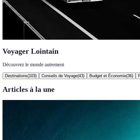
Voyager Lointain
Découvrez le monde autrement
Destinations
(
103
)
Conseils de Voyage
(
43
)
Budget et Économie
(
36
)
P
Articles à la une