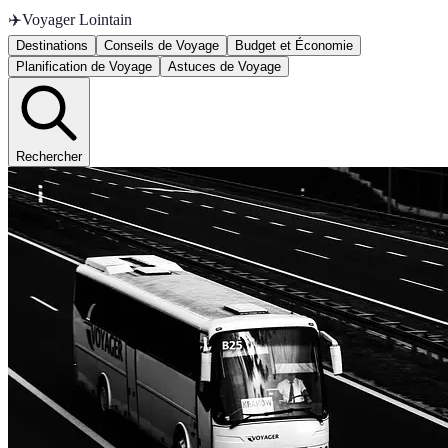
✈️
Voyager Lointain
Destinations
Conseils de Voyage
Budget et Économie
Planification de Voyage
Astuces de Voyage
Rechercher