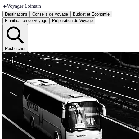
✈️
Voyager Lointain
Destinations
Conseils de Voyage
Budget et Économie
Planification de Voyage
Préparation de Voyage
Rechercher