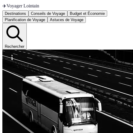
✈️
Voyager Lointain
Destinations
Conseils de Voyage
Budget et Économie
Planification de Voyage
Astuces de Voyage
Rechercher