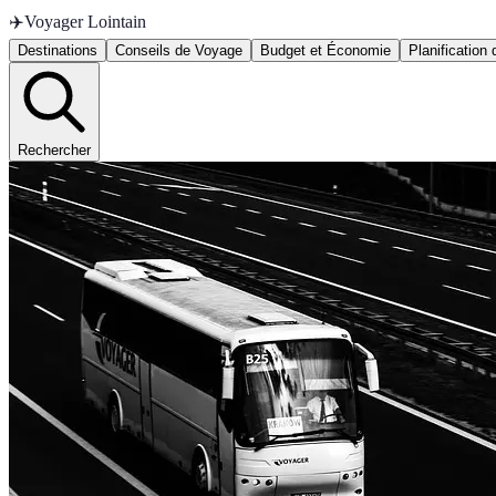
✈️
Voyager Lointain
Destinations
Conseils de Voyage
Budget et Économie
Planification
Rechercher