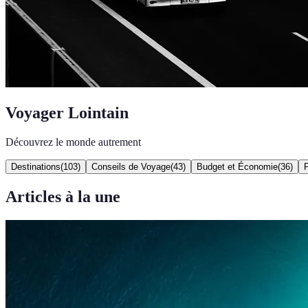
Voyager Lointain
Découvrez le monde autrement
Destinations
(
103
)
Conseils de Voyage
(
43
)
Budget et Économie
(
36
)
P
Articles à la une