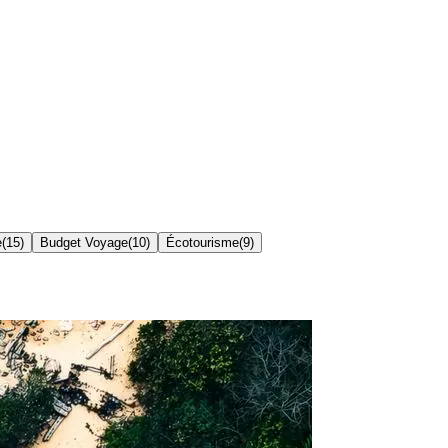
e
(
15
)
Budget Voyage
(
10
)
Écotourisme
(
9
)