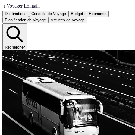
✈️
Voyager Lointain
Destinations
Conseils de Voyage
Budget et Économie
Planification de Voyage
Astuces de Voyage
Rechercher