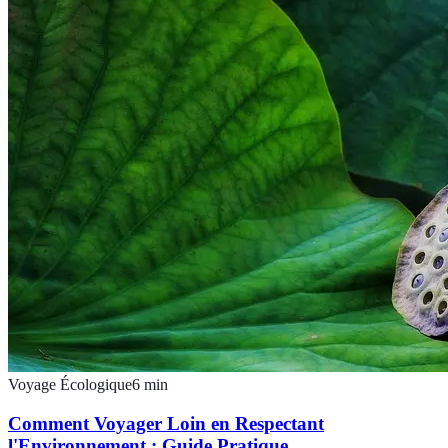
Voyage Écologique
6
min
Comment Voyager Loin en Respectant
l'Environnement : Guide Pratique