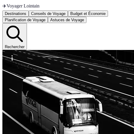
✈️
Voyager Lointain
Destinations
Conseils de Voyage
Budget et Économie
Planification de Voyage
Astuces de Voyage
Rechercher