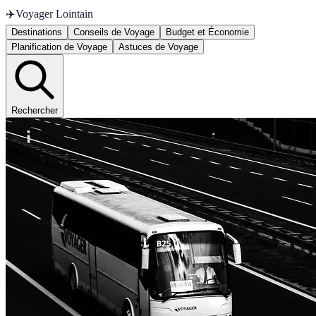
✈️
Voyager Lointain
Destinations
Conseils de Voyage
Budget et Économie
Planification de Voyage
Astuces de Voyage
Rechercher