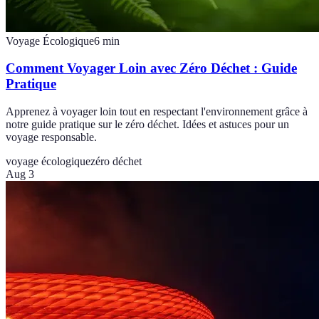
Voyage Écologique
6
min
Comment Voyager Loin avec Zéro Déchet : Guide
Pratique
Apprenez à voyager loin tout en respectant l'environnement grâce à
notre guide pratique sur le zéro déchet. Idées et astuces pour un
voyage responsable.
voyage écologique
zéro déchet
Aug 3