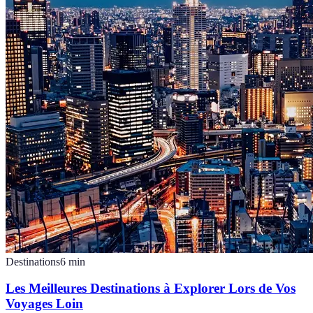
Destinations
6
min
Les Meilleures Destinations à Explorer Lors de Vos
Voyages Loin