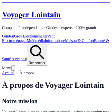
Voyager Lointain
Comparatifs indépendants · Guides d'experts · 100% gratuit
Guides
|
Gros Electroménager
Petit
Electroménager
Multimédia
Informatique
Maison & Confort
Beauté &
Santé
|
A propos
|
Rechercher
Menu
Accueil
À propos
À propos de Voyager Lointain
Notre mission
Voyager Lointain est né d'un constat simple : acheter un produit tech