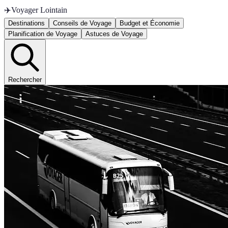
✈️
Voyager Lointain
Destinations
Conseils de Voyage
Budget et Économie
Planification de Voyage
Astuces de Voyage
Rechercher