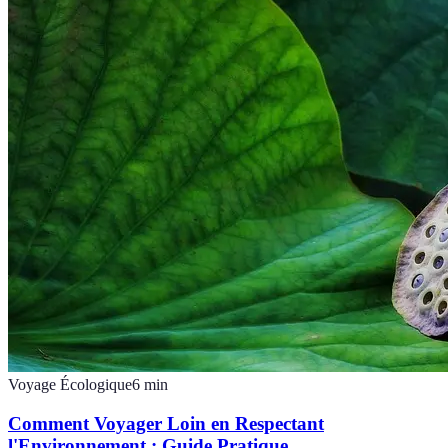
Voyage Écologique
6
min
Comment Voyager Loin en Respectant
l'Environnement : Guide Pratique