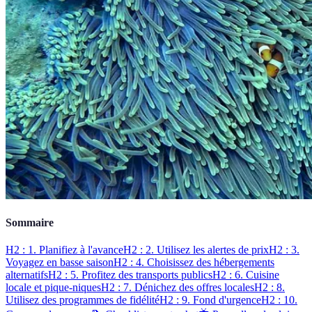
Sommaire
H2 : 1. Planifiez à l'avance
H2 : 2. Utilisez les alertes de prix
H2 : 3.
Voyagez en basse saison
H2 : 4. Choisissez des hébergements
alternatifs
H2 : 5. Profitez des transports publics
H2 : 6. Cuisine
locale et pique-niques
H2 : 7. Dénichez des offres locales
H2 : 8.
Utilisez des programmes de fidélité
H2 : 9. Fond d'urgence
H2 : 10.