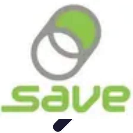
Voyager Lointain
Destinations
Budget et Économie
Conseils de
Voyage
Technologie
Culture
Voyager Lointain