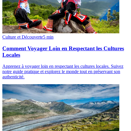
Culture et Découverte
5
min
Comment Voyager Loin en Respectant les Cultures
Locales
Apprenez à voyager loin en respectant les cultures locales. Suivez
notre guide pratique et explorez le monde tout en préservant son
authenticité.