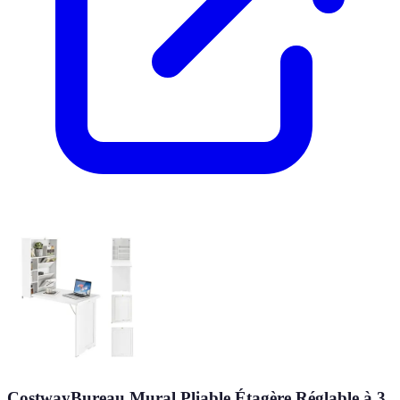
CostwayBureau Mural Pliable Étagère Réglable à 3