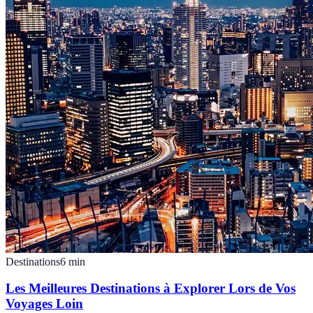
Destinations
6
min
Les Meilleures Destinations à Explorer Lors de Vos
Voyages Loin