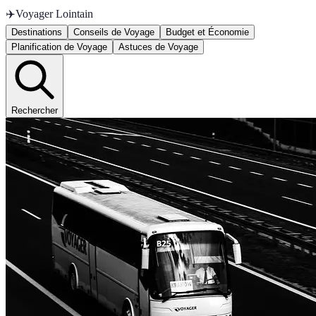
✈️
Voyager Lointain
Destinations
Conseils de Voyage
Budget et Économie
Planification de Voyage
Astuces de Voyage
Rechercher