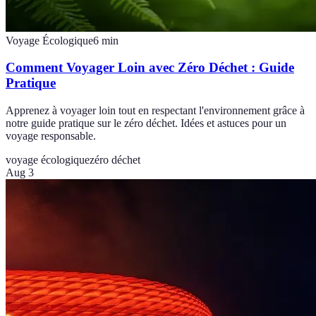
Voyage Écologique
6
min
Comment Voyager Loin avec Zéro Déchet : Guide
Pratique
Apprenez à voyager loin tout en respectant l'environnement grâce à
notre guide pratique sur le zéro déchet. Idées et astuces pour un
voyage responsable.
voyage écologique
zéro déchet
Aug 3