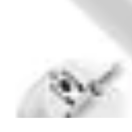
Voyager Lointain
Destinations
Budget et Économie
Conseils de Voyage
Technologie
Cult
Voyager Lointain