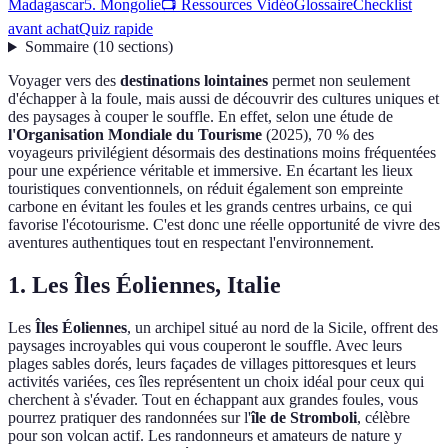
Madagascar
5. Mongolie
📺 Ressources Vidéo
Glossaire
Checklist
avant achat
Quiz rapide
Sommaire
(
10
sections
)
Voyager vers des
destinations lointaines
permet non seulement
d'échapper à la foule, mais aussi de découvrir des cultures uniques et
des paysages à couper le souffle. En effet, selon une étude de
l'Organisation Mondiale du Tourisme
(2025), 70 % des
voyageurs privilégient désormais des destinations moins fréquentées
pour une expérience véritable et immersive. En écartant les lieux
touristiques conventionnels, on réduit également son empreinte
carbone en évitant les foules et les grands centres urbains, ce qui
favorise l'écotourisme. C'est donc une réelle opportunité de vivre des
aventures authentiques tout en respectant l'environnement.
1. Les Îles Éoliennes, Italie
Les
Îles Éoliennes
, un archipel situé au nord de la Sicile, offrent des
paysages incroyables qui vous couperont le souffle. Avec leurs
plages sables dorés, leurs façades de villages pittoresques et leurs
activités variées, ces îles représentent un choix idéal pour ceux qui
cherchent à s'évader. Tout en échappant aux grandes foules, vous
pourrez pratiquer des randonnées sur l'
île de Stromboli
, célèbre
pour son volcan actif. Les randonneurs et amateurs de nature y