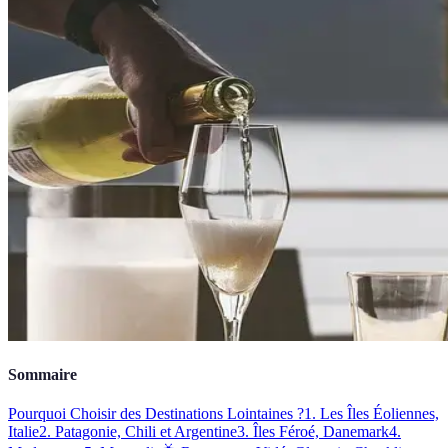
Sommaire
Pourquoi Choisir des Destinations Lointaines ?
1. Les Îles Éoliennes,
Italie
2. Patagonie, Chili et Argentine
3. Îles Féroé, Danemark
4.