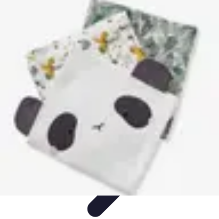
Voyager Lointain
Destinations
Budget et Économie
Conseils de
Voyage
Technologie
Culture
Voyager Lointain