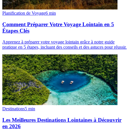
Planification de Voyage
6
min
Comment Préparer Votre Voyage Lointain en 5
Étapes Clés
Apprenez à préparer votre voyage lointain grâce à notre guide
pratique en 5 étapes, incluant des conseils et des astuces pour réussir.
Destinations
5
min
Les Meilleures Destinations Lointaines à Découvrir
en 2026