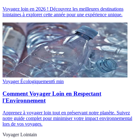
Voyagez loin en 2026 ! Découvrez les meilleures destinations
lointaines à explorer cette année pour une expérience unique.
Voyager Écologiquement
6
min
Comment Voyager Loin en Respectant
l'Environnement
Apprenez à voyager loin tout en préservant notre planète. Suivez
notre guide complet pour minimiser votre impact environnemental
lors de vos voyages.
Voyager Lointain