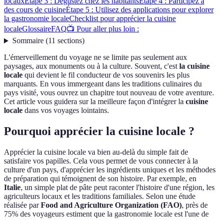
locaux
Étape 3 : Dégustez chez les habitants
Étape 4 : Participez à
des cours de cuisine
Étape 5 : Utilisez des applications pour explorer
la gastronomie locale
Checklist pour apprécier la cuisine
locale
Glossaire
FAQ
📺 Pour aller plus loin :
Sommaire
(
11
sections
)
L'émerveillement du voyage ne se limite pas seulement aux
paysages, aux monuments ou à la culture. Souvent, c'est
la cuisine
locale
qui devient le fil conducteur de vos souvenirs les plus
marquants. En vous immergeant dans les traditions culinaires du
pays visité, vous ouvrez un chapitre tout nouveau de votre aventure.
Cet article vous guidera sur la meilleure façon d'intégrer la
cuisine
locale
dans vos voyages lointains.
Pourquoi apprécier la cuisine locale ?
Apprécier la cuisine locale va bien au-delà du simple fait de
satisfaire vos papilles. Cela vous permet de vous connecter à la
culture d'un pays, d'apprécier les ingrédients uniques et les méthodes
de préparation qui témoignent de son histoire. Par exemple, en
Italie
, un simple plat de pâte peut raconter l'histoire d'une région, les
agriculteurs locaux et les traditions familiales. Selon une étude
réalisée par
Food and Agriculture Organization (FAO)
, près de
75% des voyageurs estiment que la gastronomie locale est l'une de