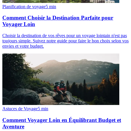
Planification de voyage
5
min
Comment Choisir la Destination Parfaite pour
Voyager Loin
Choisir la destination de vos rêves pour un voyage lointain n'est pas
toujours simple. Suivez notre guide pour faire le bon choix selon vos
envies et votre budget.
Astuces de Voyage
5
min
Comment Voyager Loin en Équilibrant Budget et
Aventure