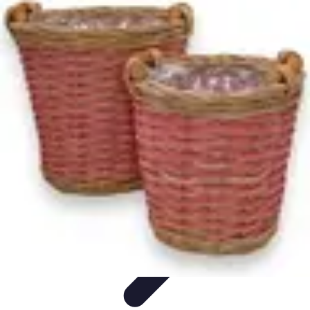
Voyager Lointain
Destinations
Budget et Économie
Conseils de
Voyage
Technologie
Culture
Voyager Lointain