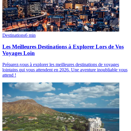
Destinations
6
min
Les Meilleures Destinations à Explorer Lors de Vos
Voyages Loin
Préparez-vous à explorer les meilleures destinations de voyages
lointains qui vous attendent en 2026. Une aventure inoubliable vous
attend !