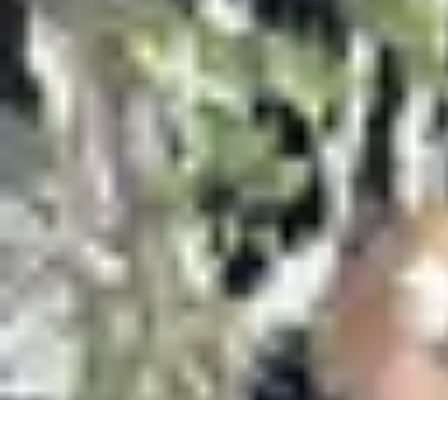
Voyager Lointain
Destinations
Budget et Économie
Conseils de Voyage
Technologie
Cult
Voyager Lointain