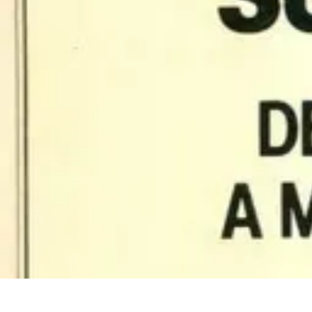
Voyager Lointain
Destinations
Budget et Économie
Conseils de Voyage
Technologie
Cult
Voyager Lointain