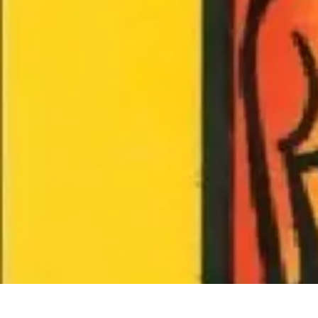
Voyager Lointain
Destinations
Budget et Économie
Conseils de Voyage
Technologie
Cult
Voyager Lointain