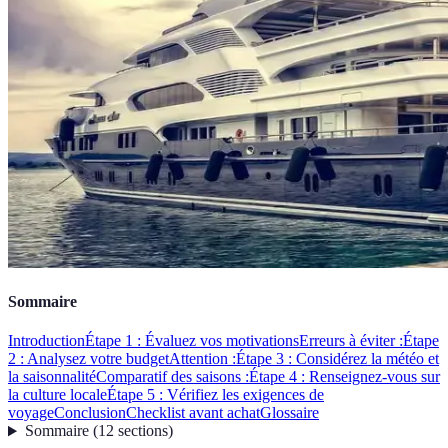
Sommaire
Introduction
Étape 1 : Évaluez vos motivations
Erreurs à éviter :
Étape
2 : Analysez votre budget
Attention :
Étape 3 : Considérez la météo et
la saisonnalité
Comparatif des saisons :
Étape 4 : Renseignez-vous sur
la culture locale
Étape 5 : Vérifiez les exigences de
voyage
Conclusion
Checklist avant achat
Glossaire
Sommaire
(
12
sections
)