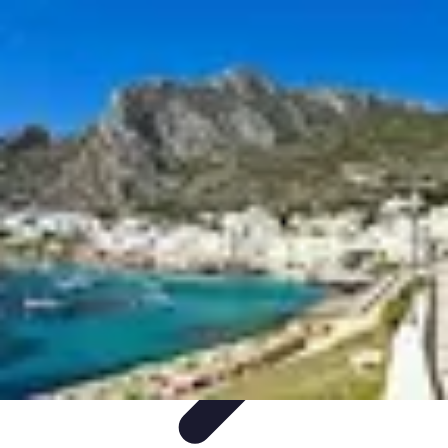
Voyager Lointain
Destinations
Budget et Économie
Conseils de
Voyage
Technologie
Culture
Voyager Lointain