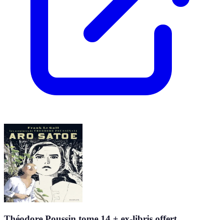
Théodore Poussin tome 14 + ex-libris offert