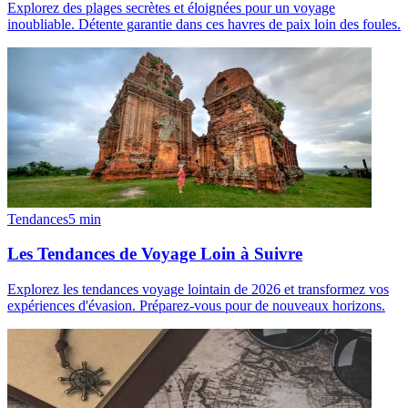
Explorez des plages secrètes et éloignées pour un voyage
inoubliable. Détente garantie dans ces havres de paix loin des foules.
Tendances
5
min
Les Tendances de Voyage Loin à Suivre
Explorez les tendances voyage lointain de 2026 et transformez vos
expériences d'évasion. Préparez-vous pour de nouveaux horizons.