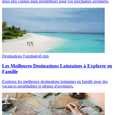
lieux peu connus mais prometteurs pour vos prochaines aventures.
Destinations Familiales
6
min
Les Meilleures Destinations Lointaines à Explorer en
Famille
Explorez les meilleures destinations lointaines en famille pour des
vacances inoubliables et pleines d'aventures.