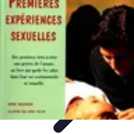
Voyager Lointain
Destinations
Budget et Économie
Conseils de
Voyage
Technologie
Culture
Voyager Lointain