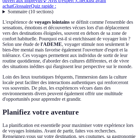
ouvert aux imprévus
💡 Avis d'expert :
Checklist avant
achat
Glossaire
Quiz rapide :
Sommaire
(
10
sections
)
L'expérience de
voyages lointains
se définit comme l'ensemble des
sensations, émotions et découvertes vécues lors d'un déplacement
vers des destinations éloignées, souvent en dehors de sa zone de
confort habituelle. Pourquoi est-il si enrichissant de voyager loin ?
Selon une étude de
l'ADEME
, voyager stimule non seulement le
bien-être mental mais favorise également l'ouverture d'esprit et la
tolérance. Ces voyages permettent aux individus de sortir de leur
routine quotidienne, d'aborder des cultures différentes, et de vivre
des situations inédites qui élargissent leur perspective sur le monde.
Loin des lieux touristiques fréquents, l'immersion dans la culture
locale peut faciliter des interactions authentiques qui renforceront
vos souvenirs. De plus, les expériences vécues dans des
environnements divers peuvent également offrir une multitude
d'opportunités pour apprendre et grandir.
Planifiez votre aventure
La planification est essentielle pour maximiser votre expérience lors
de voyages lointains. Avant de partir, faites vos recherches.
Renseignez-vous sur votre destination, ses coutumes, sa gastronomie