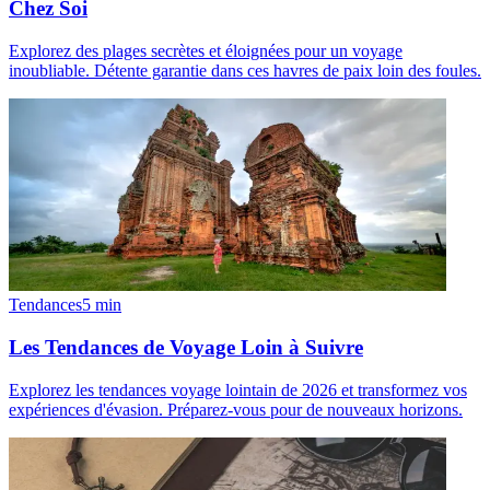
Chez Soi
Explorez des plages secrètes et éloignées pour un voyage
inoubliable. Détente garantie dans ces havres de paix loin des foules.
Tendances
5
min
Les Tendances de Voyage Loin à Suivre
Explorez les tendances voyage lointain de 2026 et transformez vos
expériences d'évasion. Préparez-vous pour de nouveaux horizons.