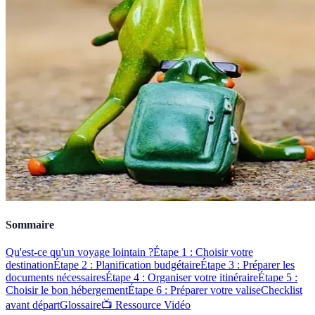
Sommaire
Qu'est-ce qu'un voyage lointain ?
Étape 1 : Choisir votre
destination
Étape 2 : Planification budgétaire
Étape 3 : Préparer les
documents nécessaires
Étape 4 : Organiser votre itinéraire
Étape 5 :
Choisir le bon hébergement
Étape 6 : Préparer votre valise
Checklist
avant départ
Glossaire
📺 Ressource Vidéo