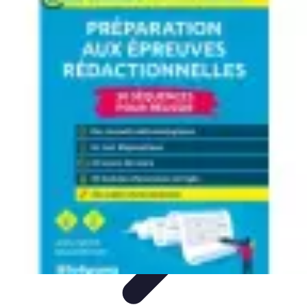
Voyager Lointain
Destinations
Budget et Économie
Conseils de
Voyage
Technologie
Culture
Voyager Lointain