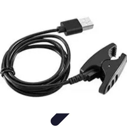
Voyager Lointain
Destinations
Budget et Économie
Conseils de
Voyage
Technologie
Culture
Voyager Lointain