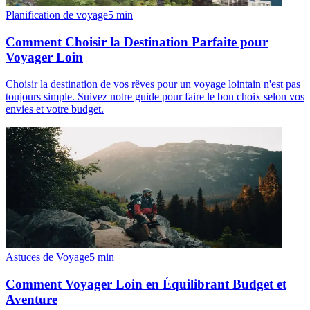
Planification de voyage
5
min
Comment Choisir la Destination Parfaite pour
Voyager Loin
Choisir la destination de vos rêves pour un voyage lointain n'est pas
toujours simple. Suivez notre guide pour faire le bon choix selon vos
envies et votre budget.
Astuces de Voyage
5
min
Comment Voyager Loin en Équilibrant Budget et
Aventure