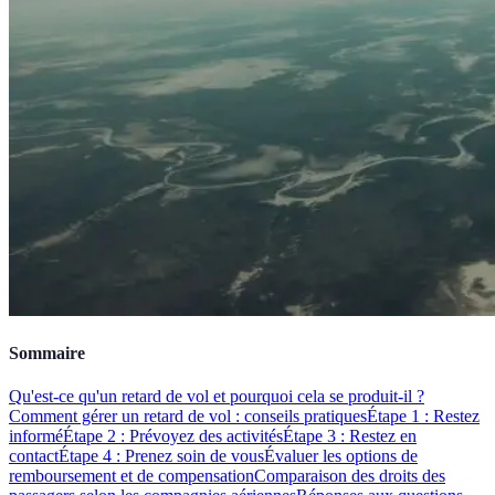
Sommaire
Qu'est-ce qu'un retard de vol et pourquoi cela se produit-il ?
Comment gérer un retard de vol : conseils pratiques
Étape 1 : Restez
informé
Étape 2 : Prévoyez des activités
Étape 3 : Restez en
contact
Étape 4 : Prenez soin de vous
Évaluer les options de
remboursement et de compensation
Comparaison des droits des