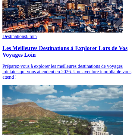
Destinations
6
min
Les Meilleures Destinations à Explorer Lors de Vos
Voyages Loin
Préparez-vous à explorer les meilleures destinations de voyages
lointains qui vous attendent en 2026. Une aventure inoubliable vous
attend !