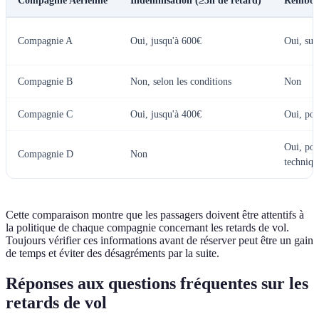
Compagnie Aérienne
Indemnisation (≥3h de retard)
Rembour
Compagnie A
Oui, jusqu'à 600€
Oui, sur 
Compagnie B
Non, selon les conditions
Non
Compagnie C
Oui, jusqu'à 400€
Oui, pou
Oui, pou
Compagnie D
Non
techniqu
Cette comparaison montre que les passagers doivent être attentifs à
la politique de chaque compagnie concernant les retards de vol.
Toujours vérifier ces informations avant de réserver peut être un gain
de temps et éviter des désagréments par la suite.
Réponses aux questions fréquentes sur les
retards de vol