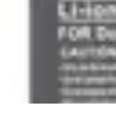
Voyager Lointain
Destinations
Budget et Économie
Conseils de Voyage
Technologie
Cult
Voyager Lointain