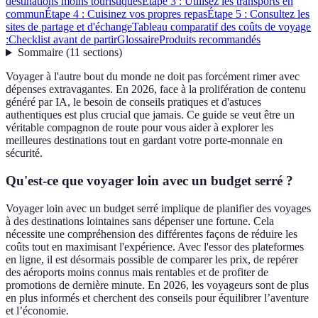
destinations moins touristiques
Étape 3 : Utilisez les transports en
commun
Étape 4 : Cuisinez vos propres repas
Étape 5 : Consultez les
sites de partage et d'échange
Tableau comparatif des coûts de voyage
:
Checklist avant de partir
Glossaire
Produits recommandés
Sommaire
(
11
sections
)
Voyager à l'autre bout du monde ne doit pas forcément rimer avec
dépenses extravagantes. En 2026, face à la prolifération de contenu
généré par IA, le besoin de conseils pratiques et d'astuces
authentiques est plus crucial que jamais. Ce guide se veut être un
véritable compagnon de route pour vous aider à explorer les
meilleures destinations tout en gardant votre porte-monnaie en
sécurité.
Qu'est-ce que voyager loin avec un budget serré ?
Voyager loin avec un budget serré implique de planifier des voyages
à des destinations lointaines sans dépenser une fortune. Cela
nécessite une compréhension des différentes façons de réduire les
coûts tout en maximisant l'expérience. Avec l'essor des plateformes
en ligne, il est désormais possible de comparer les prix, de repérer
des aéroports moins connus mais rentables et de profiter de
promotions de dernière minute. En 2026, les voyageurs sont de plus
en plus informés et cherchent des conseils pour équilibrer l’aventure
et l’économie.