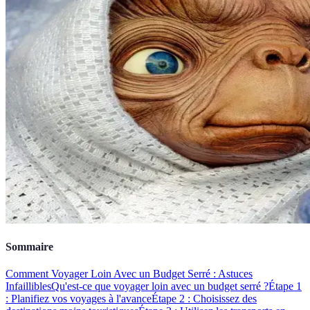
Sommaire
Comment Voyager Loin Avec un Budget Serré : Astuces
Infaillibles
Qu'est-ce que voyager loin avec un budget serré ?
Étape 1
: Planifiez vos voyages à l'avance
Étape 2 : Choisissez des