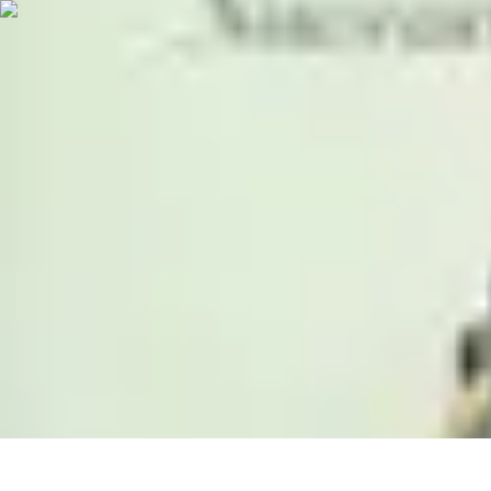
Voyager Lointain
Destinations
Budget et Économie
Conseils de Voyage
Technologie
Cult
Voyager Lointain