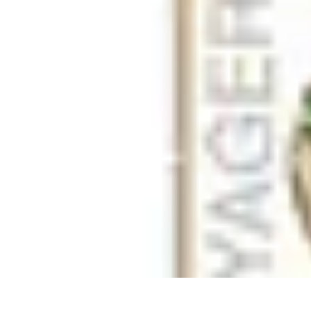
Voyager Lointain
Destinations
Budget et Économie
Conseils de Voyage
Technologie
Cult
Voyager Lointain