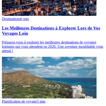
Destinations
6
min
Les Meilleures Destinations à Explorer Lors de Vos
Voyages Loin
Préparez-vous à explorer les meilleures destinations de voyages
lointains qui vous attendent en 2026. Une aventure inoubliable vous
attend !
Planification de voyage
5
min