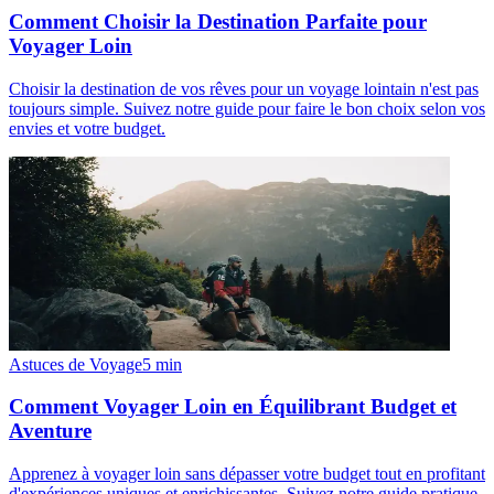
Comment Choisir la Destination Parfaite pour
Voyager Loin
Choisir la destination de vos rêves pour un voyage lointain n'est pas
toujours simple. Suivez notre guide pour faire le bon choix selon vos
envies et votre budget.
Astuces de Voyage
5
min
Comment Voyager Loin en Équilibrant Budget et
Aventure
Apprenez à voyager loin sans dépasser votre budget tout en profitant
d'expériences uniques et enrichissantes. Suivez notre guide pratique.