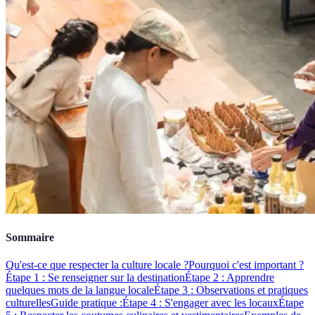
Sommaire
Qu'est-ce que respecter la culture locale ?
Pourquoi c'est important ?
Étape 1 : Se renseigner sur la destination
Étape 2 : Apprendre
quelques mots de la langue locale
Étape 3 : Observations et pratiques
culturelles
Guide pratique :
Étape 4 : S'engager avec les locaux
Étape