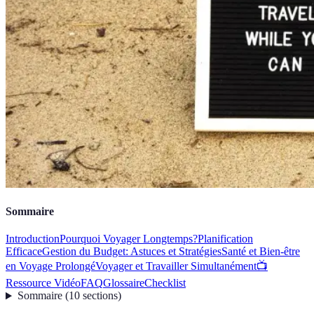
Sommaire
Introduction
Pourquoi Voyager Longtemps?
Planification
Efficace
Gestion du Budget: Astuces et Stratégies
Santé et Bien-être
en Voyage Prolongé
Voyager et Travailler Simultanément
📺
Ressource Vidéo
FAQ
Glossaire
Checklist
Sommaire
(
10
sections
)