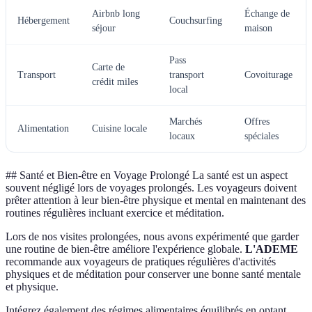
Airbnb long
Échange de
Hébergement
Couchsurfing
séjour
maison
Pass
Carte de
Transport
transport
Covoiturage
crédit miles
local
Marchés
Offres
Alimentation
Cuisine locale
locaux
spéciales
## Santé et Bien-être en Voyage Prolongé La santé est un aspect
souvent négligé lors de voyages prolongés. Les voyageurs doivent
prêter attention à leur bien-être physique et mental en maintenant des
routines régulières incluant exercice et méditation.
Lors de nos visites prolongées, nous avons expérimenté que garder
une routine de bien-être améliore l'expérience globale.
L'ADEME
recommande aux voyageurs de pratiques régulières d'activités
physiques et de méditation pour conserver une bonne santé mentale
et physique.
Intégrez également des régimes alimentaires équilibrés en optant