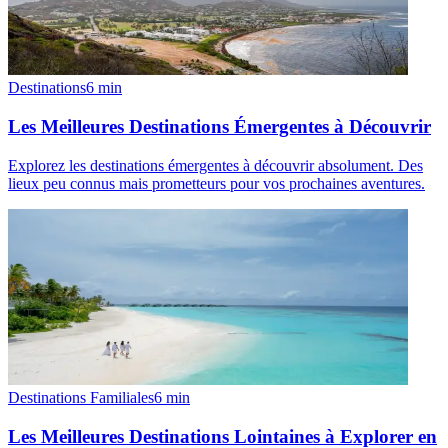
Destinations
6
min
Les Meilleures Destinations Émergentes à Découvrir
Explorez les destinations émergentes à découvrir absolument. Des
lieux peu connus mais prometteurs pour vos prochaines aventures.
Destinations Familiales
6
min
Les Meilleures Destinations Lointaines à Explorer en