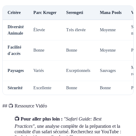
Critère
Parc Kruger
Serengeti
Mana Pools
Ve
Diversité
Se
Élevée
Très élevée
Moyenne
Animale
me
Facilité
Bonne
Bonne
Moyenne
Pa
d'accès
Ma
Paysages
Variés
Exceptionnels
Sauvages
re
Sécurité
Excellente
Bonne
Bonne
Pa
## 📺 Ressource Vidéo
📺 Pour aller plus loin :
"Safari Guide: Best
Practices"
, une analyse complète de la préparation et la
conduite d'un safari sécurisé. Recherchez sur YouTube :