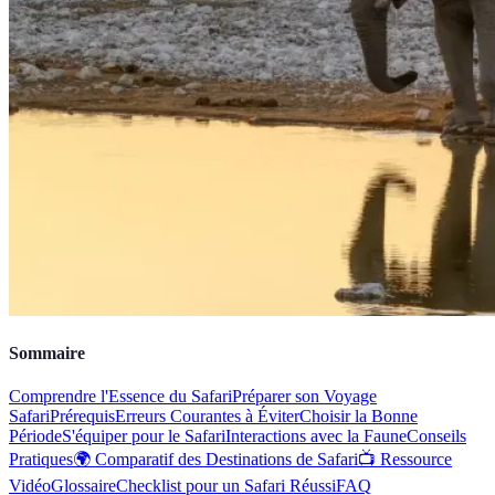
Sommaire
Comprendre l'Essence du Safari
Préparer son Voyage
Safari
Prérequis
Erreurs Courantes à Éviter
Choisir la Bonne
Période
S'équiper pour le Safari
Interactions avec la Faune
Conseils
Pratiques
🌍 Comparatif des Destinations de Safari
📺 Ressource
Vidéo
Glossaire
Checklist pour un Safari Réussi
FAQ