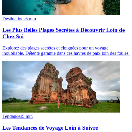
Destinations
6
min
Les Plus Belles Plages Secrètes à Découvrir Loin de
Chez Soi
Explorez des plages secrètes et éloignées pour un voyage
inoubliable. Détente garantie dans ces havres de paix loin des foules.
Tendances
5
min
Les Tendances de Voyage Loin à Suivre