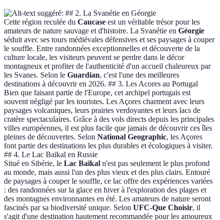
## 2. La Svanétie en Géorgie
Cette région reculée du
Caucase
est un véritable trésor pour les
amateurs de nature sauvage et d'histoire. La Svanétie en
Géorgie
séduit avec ses tours médiévales défensives et ses paysages à couper
le souffle. Entre randonnées exceptionnelles et découverte de la
culture locale, les visiteurs peuvent se perdre dans le décor
montagneux et profiter de l'authenticité d'un accueil chaleureux par
les Svanes. Selon le
Guardian
, c'est l'une des meilleures
destinations à découvrir en 2026. ## 3. Les Acores au Portugal
Bien que faisant partie de l'Europe, cet archipel portugais est
souvent négligé par les touristes. Les Açores charment avec leurs
paysages volcaniques, leurs prairies verdoyantes et leurs lacs de
cratère spectaculaires. Grâce à des vols directs depuis les principales
villes européennes, il est plus facile que jamais de découvrir ces îles
pleines de découvertes. Selon
National Geographic
, les Açores
font partie des destinations les plus durables et écologiques à visiter.
## 4. Le Lac Baïkal en Russie
Situé en Sibérie, le
Lac Baïkal
n'est pas seulement le plus profond
au monde, mais aussi l'un des plus vieux et des plus clairs. Entouré
de paysages à couper le souffle, ce lac offre des expériences variées
: des randonnées sur la glace en hiver à l'exploration des plages et
des montagnes environnantes en été. Les amateurs de nature seront
fascinés par sa biodiversité unique. Selon
UFC-Que Choisir
, il
s'agit d'une destination hautement recommandée pour les amoureux