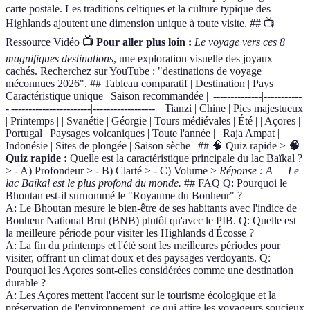
carte postale. Les traditions celtiques et la culture typique des
Highlands ajoutent une dimension unique à toute visite. ## 📺
Ressource Vidéo
📺 Pour aller plus loin :
Le voyage vers ces 8
magnifiques destinations
, une exploration visuelle des joyaux
cachés. Recherchez sur YouTube : "destinations de voyage
méconnues 2026". ## Tableau comparatif | Destination | Pays |
Caractéristique unique | Saison recommandée | |--------------|-----------
-|-----------------------|------------------| | Tianzi | Chine | Pics majestueux
| Printemps | | Svanétie | Géorgie | Tours médiévales | Été | | Açores |
Portugal | Paysages volcaniques | Toute l'année | | Raja Ampat |
Indonésie | Sites de plongée | Saison sèche | ## 🧠 Quiz rapide >
🧠
Quiz rapide :
Quelle est la caractéristique principale du lac Baïkal ?
> - A) Profondeur > - B) Clarté > - C) Volume >
Réponse : A — Le
lac Baïkal est le plus profond du monde.
## FAQ Q: Pourquoi le
Bhoutan est-il surnommé le "Royaume du Bonheur" ?
A: Le Bhoutan mesure le bien-être de ses habitants avec l'indice de
Bonheur National Brut (BNB) plutôt qu'avec le PIB. Q: Quelle est
la meilleure période pour visiter les Highlands d'Écosse ?
A: La fin du printemps et l'été sont les meilleures périodes pour
visiter, offrant un climat doux et des paysages verdoyants. Q:
Pourquoi les Açores sont-elles considérées comme une destination
durable ?
A: Les Açores mettent l'accent sur le tourisme écologique et la
préservation de l'environnement, ce qui attire les voyageurs soucieux