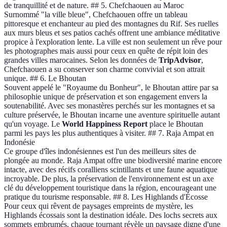
de tranquillité et de nature. ## 5. Chefchaouen au Maroc
Surnommé "la ville bleue", Chefchaouen offre un tableau
pittoresque et enchanteur au pied des montagnes du Rif. Ses ruelles
aux murs bleus et ses patios cachés offrent une ambiance méditative
propice à l'exploration lente. La ville est non seulement un rêve pour
les photographes mais aussi pour ceux en quête de répit loin des
grandes villes marocaines. Selon les données de
TripAdvisor
,
Chefchaouen a su conserver son charme convivial et son attrait
unique. ## 6. Le Bhoutan
Souvent appelé le "Royaume du Bonheur", le Bhoutan attire par sa
philosophie unique de préservation et son engagement envers la
soutenabilité. Avec ses monastères perchés sur les montagnes et sa
culture préservée, le Bhoutan incarne une aventure spirituelle autant
qu'un voyage. Le
World Happiness Report
place le Bhoutan
parmi les pays les plus authentiques à visiter. ## 7. Raja Ampat en
Indonésie
Ce groupe d'îles indonésiennes est l'un des meilleurs sites de
plongée au monde. Raja Ampat offre une biodiversité marine encore
intacte, avec des récifs coralliens scintillants et une faune aquatique
incroyable. De plus, la préservation de l'environnement est un axe
clé du développement touristique dans la région, encourageant une
pratique du tourisme responsable. ## 8. Les Highlands d'Écosse
Pour ceux qui rêvent de paysages empreints de mystère, les
Highlands écossais sont la destination idéale. Des lochs secrets aux
sommets embrumés, chaque tournant révèle un paysage digne d'une