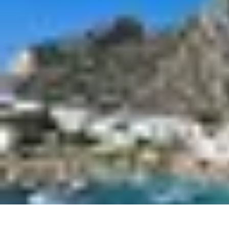
Voyager Lointain
Destinations
Budget et Économie
Conseils de Voyage
Technologie
Cult
Voyager Lointain