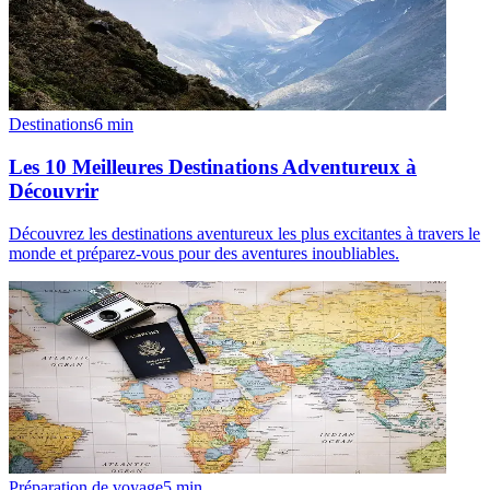
Destinations
6
min
Les 10 Meilleures Destinations Adventureux à
Découvrir
Découvrez les destinations aventureux les plus excitantes à travers le
monde et préparez-vous pour des aventures inoubliables.
Préparation de voyage
5
min