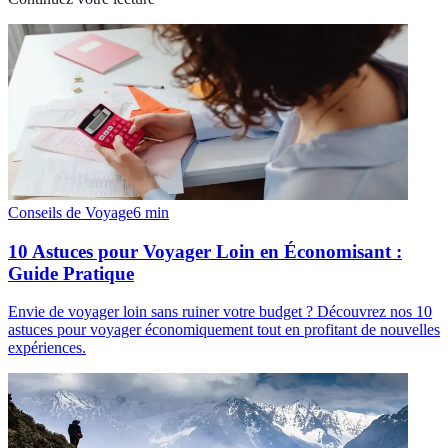
Conseils de Voyage
6
min
10 Astuces pour Voyager Loin en Économisant :
Guide Pratique
Envie de voyager loin sans ruiner votre budget ? Découvrez nos 10
astuces pour voyager économiquement tout en profitant de nouvelles
expériences.