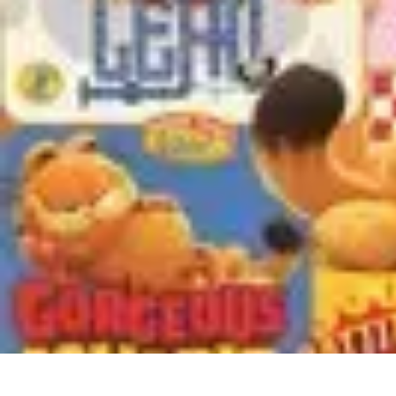
Voyager Lointain
Destinations
Budget et Économie
Conseils de Voyage
Technologie
Cult
Voyager Lointain