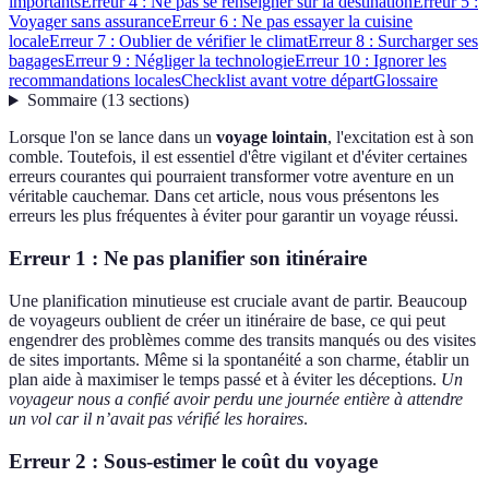
importants
Erreur 4 : Ne pas se renseigner sur la destination
Erreur 5 :
Voyager sans assurance
Erreur 6 : Ne pas essayer la cuisine
locale
Erreur 7 : Oublier de vérifier le climat
Erreur 8 : Surcharger ses
bagages
Erreur 9 : Négliger la technologie
Erreur 10 : Ignorer les
recommandations locales
Checklist avant votre départ
Glossaire
Sommaire
(
13
sections
)
Lorsque l'on se lance dans un
voyage lointain
, l'excitation est à son
comble. Toutefois, il est essentiel d'être vigilant et d'éviter certaines
erreurs courantes qui pourraient transformer votre aventure en un
véritable cauchemar. Dans cet article, nous vous présentons les
erreurs les plus fréquentes à éviter pour garantir un voyage réussi.
Erreur 1 : Ne pas planifier son itinéraire
Une planification minutieuse est cruciale avant de partir. Beaucoup
de voyageurs oublient de créer un itinéraire de base, ce qui peut
engendrer des problèmes comme des transits manqués ou des visites
de sites importants. Même si la spontanéité a son charme, établir un
plan aide à maximiser le temps passé et à éviter les déceptions.
Un
voyageur nous a confié avoir perdu une journée entière à attendre
un vol car il n’avait pas vérifié les horaires
.
Erreur 2 : Sous-estimer le coût du voyage