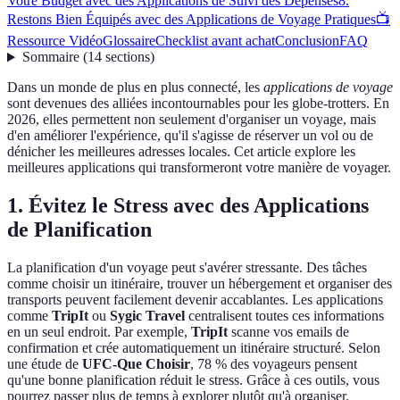
Votre Budget avec des Applications de Suivi des Dépenses
8.
Restons Bien Équipés avec des Applications de Voyage Pratiques
📺
Ressource Vidéo
Glossaire
Checklist avant achat
Conclusion
FAQ
Sommaire
(
14
sections
)
Dans un monde de plus en plus connecté, les
applications de voyage
sont devenues des alliées incontournables pour les globe-trotters. En
2026, elles permettent non seulement d'organiser un voyage, mais
d'en améliorer l'expérience, qu'il s'agisse de réserver un vol ou de
dénicher les meilleures adresses locales. Cet article explore les
meilleures applications qui transformeront votre manière de voyager.
1. Évitez le Stress avec des Applications
de Planification
La planification d'un voyage peut s'avérer stressante. Des tâches
comme choisir un itinéraire, trouver un hébergement et organiser des
transports peuvent facilement devenir accablantes. Les applications
comme
TripIt
ou
Sygic Travel
centralisent toutes ces informations
en un seul endroit. Par exemple,
TripIt
scanne vos emails de
confirmation et crée automatiquement un itinéraire structuré. Selon
une étude de
UFC-Que Choisir
, 78 % des voyageurs pensent
qu'une bonne planification réduit le stress. Grâce à ces outils, vous
pourrez passer plus de temps à explorer plutôt qu'à organiser.