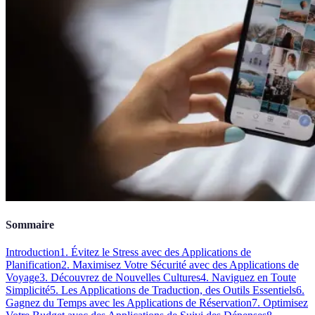
Sommaire
Introduction
1. Évitez le Stress avec des Applications de
Planification
2. Maximisez Votre Sécurité avec des Applications de
Voyage
3. Découvrez de Nouvelles Cultures
4. Naviguez en Toute
Simplicité
5. Les Applications de Traduction, des Outils Essentiels
6.
Gagnez du Temps avec les Applications de Réservation
7. Optimisez