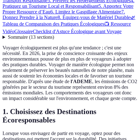
Transport Responsable
3. Préférez les Hébergements Écologiques
4.
Pratiquez un Tourisme Local et Responsabilisant
5. Apportez Votre
Propre Ressource d’Eau
6. Limitez le Gaspillage Alimentaire
7.
Donnez Prendre à la Nature
8. Équipez-vous de Matériel Durable
🌿
Tableau de Comparaison des Pratiques Écologiques
📺 Ressource
Vidéo
Glossaire
Checklist d'Astuce Écologique avant Voyage
Sommaire
(
13
sections
)
Voyager écologiquement est plus qu'une tendance ; c'est une
nécessité. En 2026, la prise de conscience croissante des enjeux
environnementaux pousse de plus en plus de voyageurs à adopter
des pratiques durables. Voyager de manière écologique permet non
seulement de préserver les beautés naturelles de notre planète, mais
aussi de soutenir les économies locales et de favoriser un tourisme
responsable. D'après une étude de
l'ADEME
, les émissions de CO2
générées par le secteur du tourisme représentent environ 8% des
émissions mondiales. Les comportements des voyageurs ont donc
un impact considérable sur l'environnement, et chaque geste compte.
1. Choisissez des Destinations
Écoresponsables
Lorsque vous envisagez de partir en voyage, optez pour des
destinations qui mettent l'accent sur la durabilité. Des initiatives