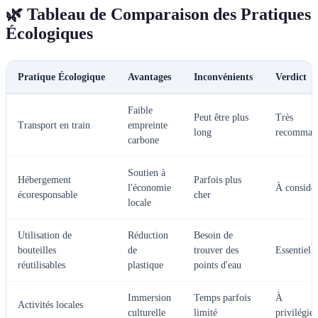
🌿 Tableau de Comparaison des Pratiques
Écologiques
Pratique Écologique
Avantages
Inconvénients
Verdict
Faible
Peut être plus
Très
Transport en train
empreinte
long
recomman
carbone
Soutien à
Hébergement
Parfois plus
l'économie
À considér
écoresponsable
cher
locale
Utilisation de
Réduction
Besoin de
bouteilles
de
trouver des
Essentiel
réutilisables
plastique
points d'eau
Immersion
Temps parfois
À
Activités locales
culturelle
limité
privilégier