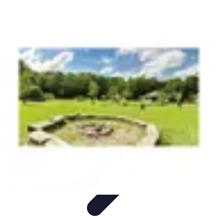
Voyager Lointain
Destinations
Budget et Économie
Conseils de
Voyage
Technologie
Culture
Voyager Lointain