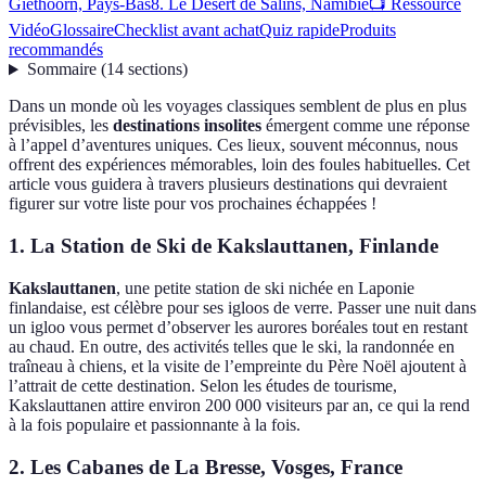
Giethoorn, Pays-Bas
8. Le Désert de Salins, Namibie
📺 Ressource
Vidéo
Glossaire
Checklist avant achat
Quiz rapide
Produits
recommandés
Sommaire
(
14
sections
)
Dans un monde où les voyages classiques semblent de plus en plus
prévisibles, les
destinations insolites
émergent comme une réponse
à l’appel d’aventures uniques. Ces lieux, souvent méconnus, nous
offrent des expériences mémorables, loin des foules habituelles. Cet
article vous guidera à travers plusieurs destinations qui devraient
figurer sur votre liste pour vos prochaines échappées !
1. La Station de Ski de Kakslauttanen, Finlande
Kakslauttanen
, une petite station de ski nichée en Laponie
finlandaise, est célèbre pour ses igloos de verre. Passer une nuit dans
un igloo vous permet d’observer les aurores boréales tout en restant
au chaud. En outre, des activités telles que le ski, la randonnée en
traîneau à chiens, et la visite de l’empreinte du Père Noël ajoutent à
l’attrait de cette destination. Selon les études de tourisme,
Kakslauttanen attire environ 200 000 visiteurs par an, ce qui la rend
à la fois populaire et passionnante à la fois.
2. Les Cabanes de La Bresse, Vosges, France