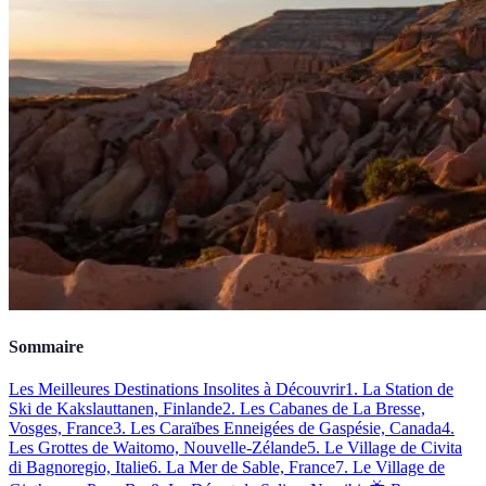
Sommaire
Les Meilleures Destinations Insolites à Découvrir
1. La Station de
Ski de Kakslauttanen, Finlande
2. Les Cabanes de La Bresse,
Vosges, France
3. Les Caraïbes Enneigées de Gaspésie, Canada
4.
Les Grottes de Waitomo, Nouvelle-Zélande
5. Le Village de Civita
di Bagnoregio, Italie
6. La Mer de Sable, France
7. Le Village de