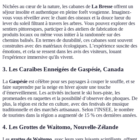
Nichées au cœur de la nature, les cabanes de
La Bresse
offrent un
séjour insolite et authentique en pleine forêt vosgienne. Imaginez-
vous vous réveiller avec le chant des oiseaux et la douce lueur du
lever du soleil filtrant à travers les arbres. Vous pouvez explorer des
sentiers pittoresques, participer à des ateliers de fabrication de
produits locaux ou même vous initier à la randonnée sur des
chemins balisés. En termes de durabilité, ces cabanes sont souvent
construites avec des matériaux écologiques. L’expérience suscite des
émotions, et cela se ressent dans les avis des visiteurs, louant
l'expérience immersive qu'ils vivent.
3. Les Caraïbes Enneigées de Gaspésie, Canada
La
Gaspésie
est célèbre pour ses paysages à couper le souffle, et se
faire surprendre par la neige en hiver ajoute une touche
d’émerveillement. Les activités incluent le ski hors-piste, les
promenades en raquettes et la possibilité d’observer des phoques. De
plus, la région est riche en culture, avec des festivals de musique
traditionnelle et des marchés artisanaux. Selon l’INSEE, le nombre
de touristes dans la région a augmenté de 15 % ces dernières années.
4. Les Grottes de Waitomo, Nouvelle-Zélande
Les
grottes de Waitomo
, avec leurs vers luisants scintillants, offrent