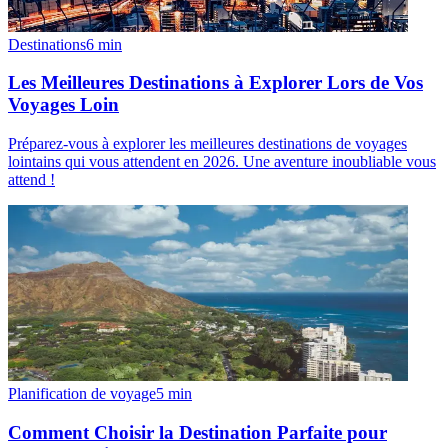
Destinations
6
min
Les Meilleures Destinations à Explorer Lors de Vos
Voyages Loin
Préparez-vous à explorer les meilleures destinations de voyages
lointains qui vous attendent en 2026. Une aventure inoubliable vous
attend !
Planification de voyage
5
min
Comment Choisir la Destination Parfaite pour