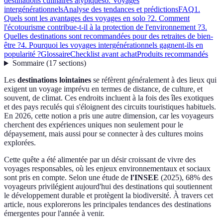
destinations culinaires atypiques
6. Voyages
intergénérationnels
Analyse des tendances et prédictions
FAQ
1.
Quels sont les avantages des voyages en solo ?
2. Comment
l'écotourisme contribue-t-il à la protection de l'environnement ?
3.
Quelles destinations sont recommandées pour des retraites de bien-
être ?
4. Pourquoi les voyages intergénérationnels gagnent-ils en
popularité ?
Glossaire
Checklist avant achat
Produits recommandés
Sommaire
(
17
sections
)
Les
destinations lointaines
se réfèrent généralement à des lieux qui
exigent un voyage imprévu en termes de distance, de culture, et
souvent, de climat. Ces endroits incluent à la fois des îles exotiques
et des pays reculés qui s'éloignent des circuits touristiques habituels.
En 2026, cette notion a pris une autre dimension, car les voyageurs
cherchent des expériences uniques non seulement pour le
dépaysement, mais aussi pour se connecter à des cultures moins
explorées.
Cette quête a été alimentée par un désir croissant de vivre des
voyages responsables, où les enjeux environnementaux et sociaux
sont pris en compte. Selon une étude de
l'INSEE
(2025), 68% des
voyageurs privilégient aujourd'hui des destinations qui soutiennent
le développement durable et protègent la biodiversité. À travers cet
article, nous explorerons les principales tendances des destinations
émergentes pour l'année à venir.