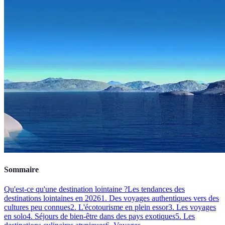
Sommaire
Qu'est-ce qu'une destination lointaine ?
Les tendances des
destinations lointaines en 2026
1. Des voyages authentiques vers des
cultures peu connues
2. L'écotourisme en plein essor
3. Les voyages
en solo
4. Séjours de bien-être dans des pays exotiques
5. Les