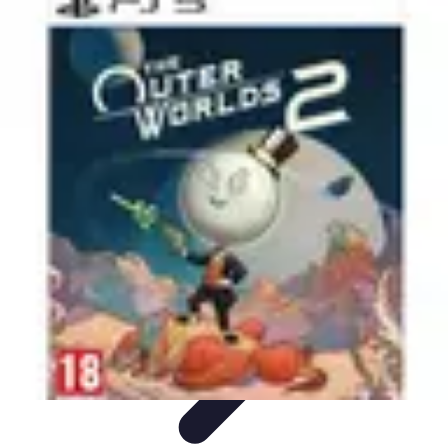
Voyager Lointain
Destinations
Budget et Économie
Conseils de
Voyage
Technologie
Culture
Voyager Lointain