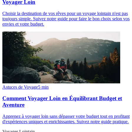
Voyager Loin
Choisir la destination de vos rêves pour un voyage lointain n'est pas
toujours simple. Suivez notre guide pour faire le bon choix selon vos
envies et votre budget.
Astuces de Voyage
5
min
Comment Voyager Loin en Équilibrant Budget et
Aventure
Apprenez à voyager loin sans dépasser votre budget tout en profitant
d'expériences uniques et enrichissantes. Suivez notre guide pratique.
Voyager Lointain