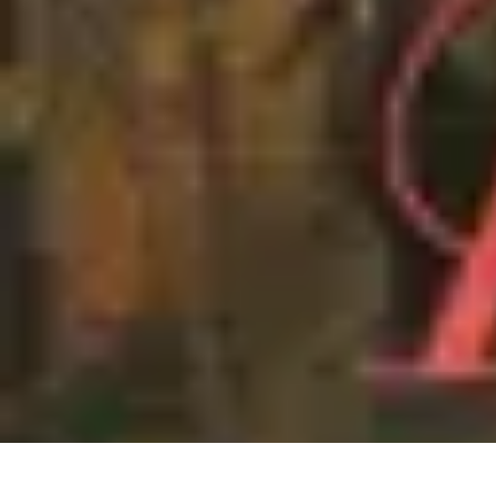
Voyager Lointain
Destinations
Budget et Économie
Conseils de Voyage
Technologie
Cult
Voyager Lointain