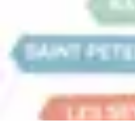
Voyager Lointain
Destinations
Budget et Économie
Conseils de Voyage
Technologie
Cult
Voyager Lointain