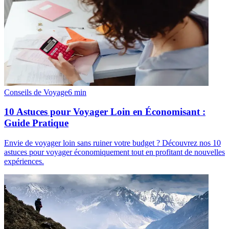
Conseils de Voyage
6
min
10 Astuces pour Voyager Loin en Économisant :
Guide Pratique
Envie de voyager loin sans ruiner votre budget ? Découvrez nos 10
astuces pour voyager économiquement tout en profitant de nouvelles
expériences.