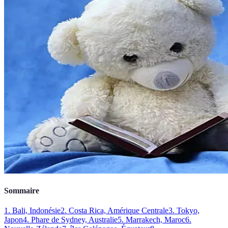
Sommaire
1. Bali, Indonésie
2. Costa Rica, Amérique Centrale
3. Tokyo,
Japon
4. Phare de Sydney, Australie
5. Marrakech, Maroc
6.