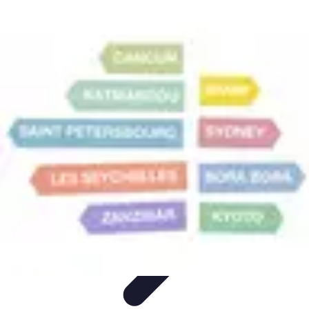
Voyager Lointain
Destinations
Budget et Économie
Conseils de
Voyage
Technologie
Culture
Voyager Lointain