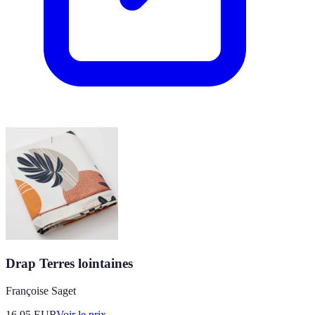
Drap Terres lointaines
Françoise Saget
16.95
EUR
Voir le prix