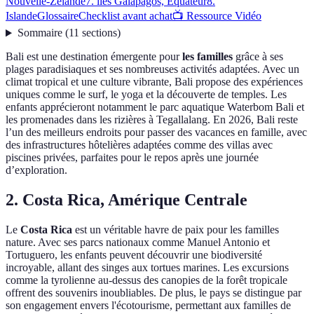
Nouvelle-Zélande
7. îles Galápagos, Équateur
8.
Islande
Glossaire
Checklist avant achat
📺 Ressource Vidéo
Sommaire
(
11
sections
)
Bali est une destination émergente pour
les familles
grâce à ses
plages paradisiaques et ses nombreuses activités adaptées. Avec un
climat tropical et une culture vibrante, Bali propose des expériences
uniques comme le surf, le yoga et la découverte de temples. Les
enfants apprécieront notamment le parc aquatique Waterbom Bali et
les promenades dans les rizières à Tegallalang. En 2026, Bali reste
l’un des meilleurs endroits pour passer des vacances en famille, avec
des infrastructures hôtelières adaptées comme des villas avec
piscines privées, parfaites pour le repos après une journée
d’exploration.
2. Costa Rica, Amérique Centrale
Le
Costa Rica
est un véritable havre de paix pour les familles
nature. Avec ses parcs nationaux comme Manuel Antonio et
Tortuguero, les enfants peuvent découvrir une biodiversité
incroyable, allant des singes aux tortues marines. Les excursions
comme la tyrolienne au-dessus des canopies de la forêt tropicale
offrent des souvenirs inoubliables. De plus, le pays se distingue par
son engagement envers l'écotourisme, permettant aux familles de