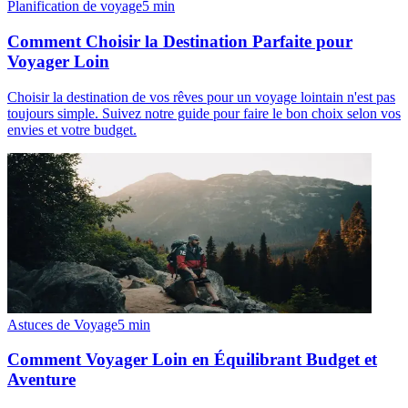
Planification de voyage
5
min
Comment Choisir la Destination Parfaite pour
Voyager Loin
Choisir la destination de vos rêves pour un voyage lointain n'est pas
toujours simple. Suivez notre guide pour faire le bon choix selon vos
envies et votre budget.
Astuces de Voyage
5
min
Comment Voyager Loin en Équilibrant Budget et
Aventure