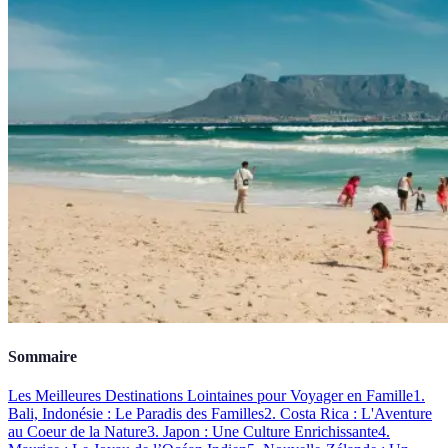
Sommaire
Les Meilleures Destinations Lointaines pour Voyager en Famille
1.
Bali, Indonésie : Le Paradis des Familles
2. Costa Rica : L'Aventure
au Coeur de la Nature
3. Japon : Une Culture Enrichissante
4.