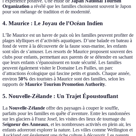
l’expérience positive. Une étude de
Japan National Tourism
Organization
a révélé que les familles choisissent souvent le Japon
pour son mélange de tradition et de modernité.
4. Maurice : Le Joyau de l’Océan Indien
L’île Maurice est un havre de paix où les familles peuvent profiter de
plages idylliques et d’activités aquatiques. D’une balade en bateau à
fond de verre à la découverte de la faune sous-marine, les enfants
sont sûrs de s’amuser. Les resorts de Maurice proposent souvent des
clubs pour enfants, permettant aux parents de se détendre en sachant
que leurs enfants s’épanouissent en toute sécurité. Les familles
peuvent également visiter le Domaine Les Pailles, un parc
d’attractions écologique qui fascine petits et grands. Chaque année,
environ
50%
des touristes à Maurice sont des familles, selon les
rapports de
Maurice Tourism Promotion Authority
.
5. Nouvelle-Zélande : Un Trajet Époustouflant
La
Nouvelle-Zélande
offre des paysages à couper le souffle,
parfaits pour les familles en quête d’aventure. Entre les randonnées
sur les glaciers à Franz Josef, les visites des lieux de tournage du
Seigneur des Anneaux
, et les nombreuses activités en plein air, les
enfants adoreront explorer la nature. Les villes comme Wellington et
Auckland ont également une riche culture à découvrir. Les parents