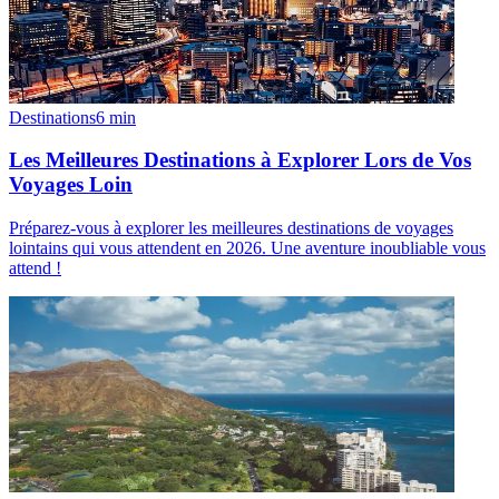
Destinations
6
min
Les Meilleures Destinations à Explorer Lors de Vos
Voyages Loin
Préparez-vous à explorer les meilleures destinations de voyages
lointains qui vous attendent en 2026. Une aventure inoubliable vous
attend !