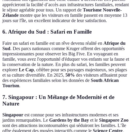
apprécieront la facilité d’accès aux infrastructures familiales, rendant
le séjour agréable pour tous. Un rapport de
Tourisme Nouvelle-
Zélande
montre que les visiteurs en famille passent en moyenne 13
jours sur l'île, un excellent indicateur de leur satisfaction.
6. Afrique du Sud : Safari en Famille
Faire un safari en famille est un rêve devenu réalité en
Afrique du
Sud
. Des parcs nationaux comme Kruger offrent des opportunités
impressionnantes pour observer les Big Five. En voyageant en
famille, vous avez l'opportunité d'éduquer vos enfants sur la faune et
la conservation de la nature. En plus du safari, les familles peuvent
explorer
Le Cap
, célèbre pour ses paysages majestueux, ses plages
et sa culture diversifiée. En 2025,
50%
des visiteurs affluaient pour
des expériences familiales selon les données de
South African
Tourism
.
7. Singapour : Un Mélange de Modernité et de
Nature
Singapour
est connue pour ses infrastructures modernes et ses
jardins remarquables. Le
Gardens by the Bay
et le
Singapore Zoo
sont des attractions incontournables qui séduiront les familles. L’île
offre également des musées interactifs comme le
Science Centre
,