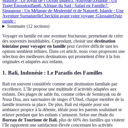
Maurice : Le Joyau de l’Océan Indien
5. Nouvelle-Zélande : Un
Trajet Époustouflant
6. Afrique du Sud : Safari en Famille
7.
Singapour : Un Mélange de Modernité et de Nature
8. Islande : Une
Aventure Surnaturelle
Checklist avant votre voyage :
Glossaire
Quiz
rapide :
Sommaire
(
12
sections
)
Voyager en famille est une aventure fructueuse, permettant de créer
des souvenirs inoubliables. Cependant, choisir une
destination
lointaine pour voyager en famille
peut s'avérer difficile tant les
options semblent infinies. Dans cet article, nous vous proposons une
sélection des meilleures destinations qui promettent d'être à la fois
originales et adaptées aux enfants.
1. Bali, Indonésie : Le Paradis des Familles
Bali est souvent considérée comme une destination familiale par
excellence. L’île propose une multitude d’activités adaptées aux
enfants. Des plages de sable fin, comme celles de Seminyak ou de
Nusa Dua, aux sanctuaires de singes d’Ubud, chaque membre de la
famille trouvera sa place. De plus, Bali est réputée pour son
ambiance propice à la détente, idéale pour les parents souhaitant se
relaxer pendant que les enfants s’amusent. Selon une étude du
Bureau de Tourisme de Bali
, plus de 60% des familles qui visitent
l’île rapportent une satisfaction élevée concernant les activités