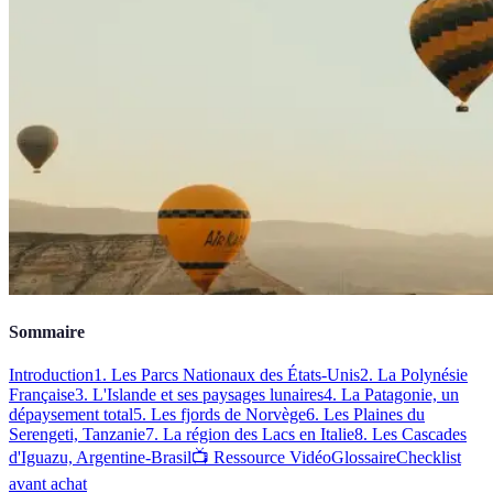
Sommaire
Introduction
1. Les Parcs Nationaux des États-Unis
2. La Polynésie
Française
3. L'Islande et ses paysages lunaires
4. La Patagonie, un
dépaysement total
5. Les fjords de Norvège
6. Les Plaines du
Serengeti, Tanzanie
7. La région des Lacs en Italie
8. Les Cascades
d'Iguazu, Argentine-Brasil
📺 Ressource Vidéo
Glossaire
Checklist
avant achat