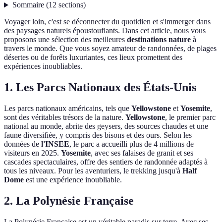
Sommaire
(
12
sections
)
Voyager loin, c'est se déconnecter du quotidien et s'immerger dans
des paysages naturels époustouflants. Dans cet article, nous vous
proposons une sélection des meilleures
destinations nature
à
travers le monde. Que vous soyez amateur de randonnées, de plages
désertes ou de forêts luxuriantes, ces lieux promettent des
expériences inoubliables.
1. Les Parcs Nationaux des États-Unis
Les parcs nationaux américains, tels que
Yellowstone
et
Yosemite
,
sont des véritables trésors de la nature.
Yellowstone
, le premier parc
national au monde, abrite des geysers, des sources chaudes et une
faune diversifiée, y compris des bisons et des ours. Selon les
données de
l'INSEE
, le parc a accueilli plus de 4 millions de
visiteurs en 2025.
Yosemite
, avec ses falaises de granit et ses
cascades spectaculaires, offre des sentiers de randonnée adaptés à
tous les niveaux. Pour les aventuriers, le trekking jusqu'à
Half
Dome
est une expérience inoubliable.
2. La Polynésie Française
La Polynésie Française est un véritable paradis sur terre. Avec ses