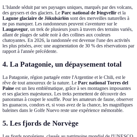
L'Islande séduit par ses paysages uniques, marqués par des volcans,
des geysers et des glaciers. Le
Parc national de Þingvellir
et la
Lagune glaciaire de Jökulsárlón
sont des merveilles naturelles à
ne pas manquer. Les randonneurs peuvent s'aventurer sur le
Laugavegur
, un trek de plusieurs jours à travers des terrains variés,
allant de plages de sable noir à des collines aux couleurs
chatoyantes. En 2026, la randonnée est devenue l'une des activités
les plus prisées, avec une augmentation de 30 % des réservations par
rapport à l'année précédente.
4. La Patagonie, un dépaysement total
La Patagonie, région partagée entre l'Argentine et le Chili, est le
rêve de tout amoureux de la nature. Le
Parc national Torres del
Paine
est un lieu emblématique, grâce à ses montagnes imposantes
et ses glaciers majestueux. Les treks permettent de découvrir des
panoramas à couper le souffle. Pour les amateurs de faune, observer
les guanacos, condors et, si vous avez de la chance, les magnifiques
baleines dans le Golfe Nuevo reste une expérience mémorable.
5. Les fjords de Norvège
Les fjords norvégiens, classés au patrimoine mondial de l'UNESCO,