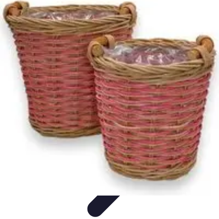
Voyager Lointain
Destinations
Budget et Économie
Conseils de
Voyage
Technologie
Culture
Voyager Lointain