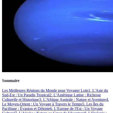
Sommaire
Les Meilleures Régions du Monde pour Voyager Loin
1. L'Asie du
Sud-Est : Un Paradis Tropical
2. L'Amérique Latine : Richesse
Culturelle et Historique
3. L'Afrique Australe : Nature et Aventure
4.
Le Moyen-Orient : Un Voyage à Travers le Temps
5. Les îles du
Pacifique : Évasion et Détente
6. L'Europe de l'Est : Un Voyage