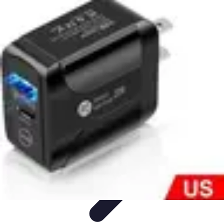
Voyager Lointain
Destinations
Budget et Économie
Conseils de
Voyage
Technologie
Culture
Voyager Lointain