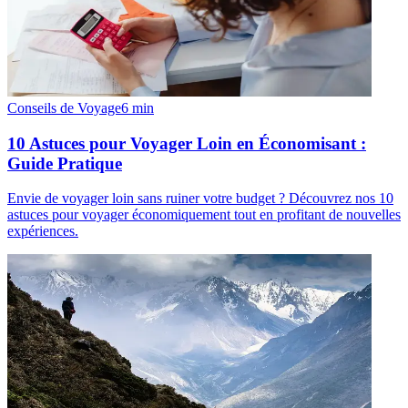
Conseils de Voyage
6
min
10 Astuces pour Voyager Loin en Économisant :
Guide Pratique
Envie de voyager loin sans ruiner votre budget ? Découvrez nos 10
astuces pour voyager économiquement tout en profitant de nouvelles
expériences.