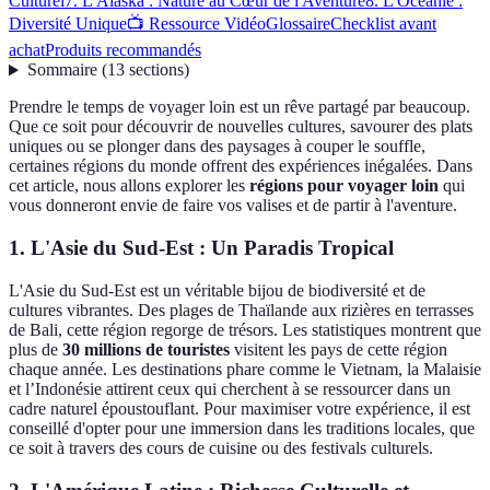
Culturel
7. L'Alaska : Nature au Cœur de l'Aventure
8. L'Océanie :
Diversité Unique
📺 Ressource Vidéo
Glossaire
Checklist avant
achat
Produits recommandés
Sommaire
(
13
sections
)
Prendre le temps de voyager loin est un rêve partagé par beaucoup.
Que ce soit pour découvrir de nouvelles cultures, savourer des plats
uniques ou se plonger dans des paysages à couper le souffle,
certaines régions du monde offrent des expériences inégalées. Dans
cet article, nous allons explorer les
régions pour voyager loin
qui
vous donneront envie de faire vos valises et de partir à l'aventure.
1. L'Asie du Sud-Est : Un Paradis Tropical
L'Asie du Sud-Est est un véritable bijou de biodiversité et de
cultures vibrantes. Des plages de Thaïlande aux rizières en terrasses
de Bali, cette région regorge de trésors. Les statistiques montrent que
plus de
30 millions de touristes
visitent les pays de cette région
chaque année. Les destinations phare comme le Vietnam, la Malaisie
et l’Indonésie attirent ceux qui cherchent à se ressourcer dans un
cadre naturel époustouflant. Pour maximiser votre expérience, il est
conseillé d'opter pour une immersion dans les traditions locales, que
ce soit à travers des cours de cuisine ou des festivals culturels.