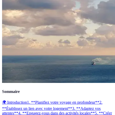
Sommaire
🌍 Introduction
1. **Planifiez votre voyage en profondeur**
2.
**Établissez un lien avec votre logement**
3. **Adaptez vos
attentes**
4. **Engagez-vous dans des activités locales**
5. **Créer