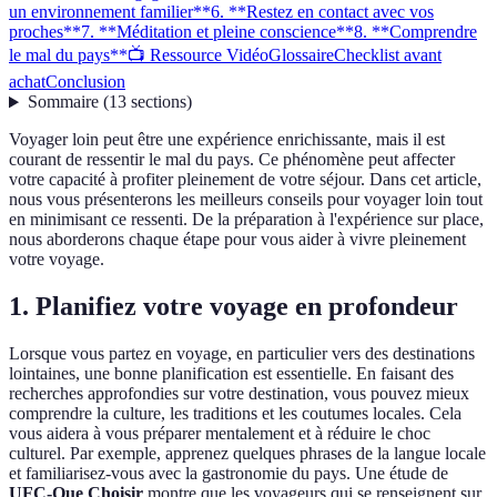
un environnement familier**
6. **Restez en contact avec vos
proches**
7. **Méditation et pleine conscience**
8. **Comprendre
le mal du pays**
📺 Ressource Vidéo
Glossaire
Checklist avant
achat
Conclusion
Sommaire
(
13
sections
)
Voyager loin peut être une expérience enrichissante, mais il est
courant de ressentir le mal du pays. Ce phénomène peut affecter
votre capacité à profiter pleinement de votre séjour. Dans cet article,
nous vous présenterons les meilleurs conseils pour voyager loin tout
en minimisant ce ressenti. De la préparation à l'expérience sur place,
nous aborderons chaque étape pour vous aider à vivre pleinement
votre voyage.
1.
Planifiez votre voyage en profondeur
Lorsque vous partez en voyage, en particulier vers des destinations
lointaines, une bonne planification est essentielle. En faisant des
recherches approfondies sur votre destination, vous pouvez mieux
comprendre la culture, les traditions et les coutumes locales. Cela
vous aidera à vous préparer mentalement et à réduire le choc
culturel. Par exemple, apprenez quelques phrases de la langue locale
et familiarisez-vous avec la gastronomie du pays. Une étude de
UFC-Que Choisir
montre que les voyageurs qui se renseignent sur