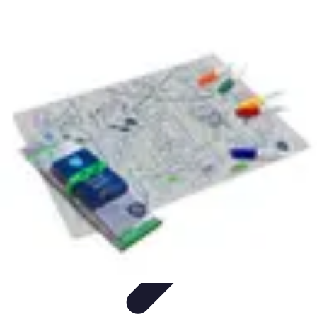
Voyager Lointain
Destinations
Budget et Économie
Conseils de
Voyage
Technologie
Culture
Voyager Lointain