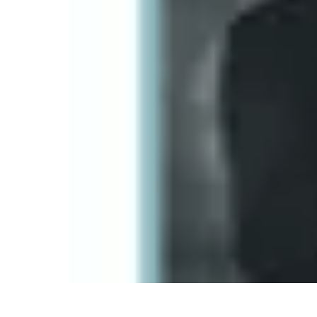
Voyager Lointain
Destinations
Budget et Économie
Conseils de Voyage
Technologie
Cult
Voyager Lointain