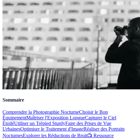
Sommaire
Comprendre la Photographie Nocturne
Choisir le Bon
Équipement
Maîtriser l'Exposition Longue
Capturer le Ciel
Étoilé
Utiliser un Trépied Sturdy
Faire des Prises de Vue
Urbaines
Optimiser le Traitement d'Image
Réaliser des Portraits
Nocturnes
Explorer les Réductions de Bruit
📺 Ressource