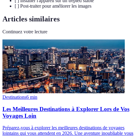
[ ] Installer l'appareil sur un trépied stable
[ ] Post-traiter pour améliorer les images
Articles similaires
Continuez votre lecture
Destinations
6
min
Les Meilleures Destinations à Explorer Lors de Vos
Voyages Loin
Préparez-vous à explorer les meilleures destinations de voyages
lointains qui vous attendent en 2026. Une aventure inoubliable vous