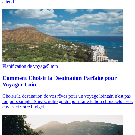
attend !
Planification de voyage
5
min
Comment Choisir la Destination Parfaite pour
Voyager Loin
Choisir la destination de vos rêves pour un voyage lointain n'est pas
toujours simple. Suivez notre guide pour faire le bon choix selon vos
envies et votre budget.