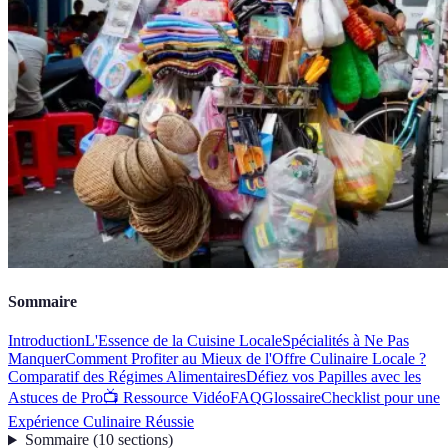
Sommaire
Introduction
L'Essence de la Cuisine Locale
Spécialités à Ne Pas
Manquer
Comment Profiter au Mieux de l'Offre Culinaire Locale ?
Comparatif des Régimes Alimentaires
Défiez vos Papilles avec les
Astuces de Pro
📺 Ressource Vidéo
FAQ
Glossaire
Checklist pour une
Expérience Culinaire Réussie
Sommaire
(
10
sections
)