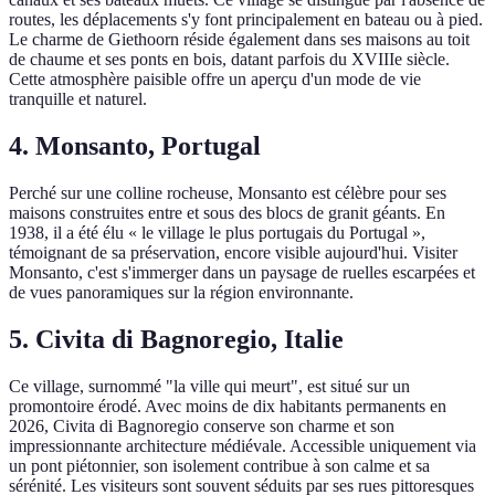
routes, les déplacements s'y font principalement en bateau ou à pied.
Le charme de Giethoorn réside également dans ses maisons au toit
de chaume et ses ponts en bois, datant parfois du XVIIIe siècle.
Cette atmosphère paisible offre un aperçu d'un mode de vie
tranquille et naturel.
4. Monsanto, Portugal
Perché sur une colline rocheuse, Monsanto est célèbre pour ses
maisons construites entre et sous des blocs de granit géants. En
1938, il a été élu « le village le plus portugais du Portugal »,
témoignant de sa préservation, encore visible aujourd'hui. Visiter
Monsanto, c'est s'immerger dans un paysage de ruelles escarpées et
de vues panoramiques sur la région environnante.
5. Civita di Bagnoregio, Italie
Ce village, surnommé "la ville qui meurt", est situé sur un
promontoire érodé. Avec moins de dix habitants permanents en
2026, Civita di Bagnoregio conserve son charme et son
impressionnante architecture médiévale. Accessible uniquement via
un pont piétonnier, son isolement contribue à son calme et sa
sérénité. Les visiteurs sont souvent séduits par ses rues pittoresques