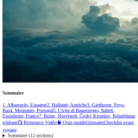
Sommaire
1. Albarracín, Espagne
2. Hallstatt, Autriche
3. Giethoorn, Pays-
Bas
4. Monsanto, Portugal
5. Civita di Bagnoregio, Italie
6.
Eguisheim, France
7. Reine, Norvège
8. Český Krumlov, République
tchèque
📺 Ressource Vidéo
🧠 Quiz rapide
Glossaire
Checklist avant
voyage
Sommaire
(
12
sections
)