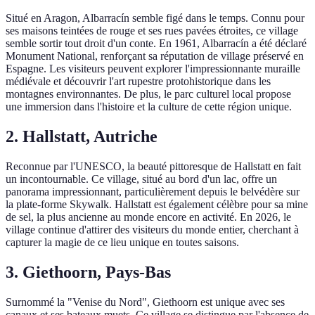
Situé en Aragon, Albarracín semble figé dans le temps. Connu pour
ses maisons teintées de rouge et ses rues pavées étroites, ce village
semble sortir tout droit d'un conte. En 1961, Albarracín a été déclaré
Monument National, renforçant sa réputation de village préservé en
Espagne. Les visiteurs peuvent explorer l'impressionnante muraille
médiévale et découvrir l'art rupestre protohistorique dans les
montagnes environnantes. De plus, le parc culturel local propose
une immersion dans l'histoire et la culture de cette région unique.
2. Hallstatt, Autriche
Reconnue par l'UNESCO, la beauté pittoresque de Hallstatt en fait
un incontournable. Ce village, situé au bord d'un lac, offre un
panorama impressionnant, particulièrement depuis le belvédère sur
la plate-forme Skywalk. Hallstatt est également célèbre pour sa mine
de sel, la plus ancienne au monde encore en activité. En 2026, le
village continue d'attirer des visiteurs du monde entier, cherchant à
capturer la magie de ce lieu unique en toutes saisons.
3. Giethoorn, Pays-Bas
Surnommé la "Venise du Nord", Giethoorn est unique avec ses
canaux et ses bateaux muets. Ce village se distingue par l'absence de