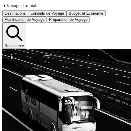
✈️
Voyager Lointain
Destinations
Conseils de Voyage
Budget et Économie
Planification de Voyage
Préparation de Voyage
Rechercher